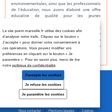
environnementales, ainsi que les professionnels
de l'éducation, nous avons élaboré une offre
éducative de qualité pour les jeunes
Marseillaises et Marseillais.
Cette démarche témoigne de notre engagement
Le site poem.marseille.fr utilise des cookies afin
envers l'accompagnement éducatif à travers le
d’analyser notre trafic. Cliquez sur le bouton «
renforcement des liens entre l'éducation, la
J’accepte » pour donner votre consentement à
culture, la santé, le sport, l'environnement et la
ces opérations. Vous pouvez modifier vos
citoyenneté.
préférences en cliquant sur le bouton « Je
paramètre ». Pour en savoir plus, merci de lire
notre
politique de confidentialité
.
J'accepte les cookies
Je refuse les cookies
Hôtel de ville
Je paramètre les cookies
13233 Marseille cedex 20
Tél : 04 91 55 11 11
© 2025 milliweb.fr
Nous contacter
|
Mentions légales
|
Cookies